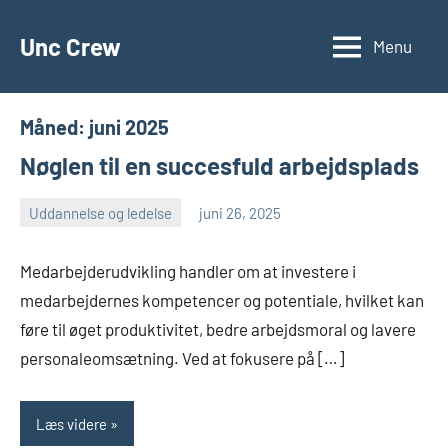
Videre
til
Unc Crew
Menu
indhold
Måned:
juni 2025
Nøglen til en succesfuld arbejdsplads
Uddannelse og ledelse
juni 26, 2025
admin
Ingen
kommentarer
Medarbejderudvikling handler om at investere i
medarbejdernes kompetencer og potentiale, hvilket kan
føre til øget produktivitet, bedre arbejdsmoral og lavere
personaleomsætning. Ved at fokusere på […]
Læs videre