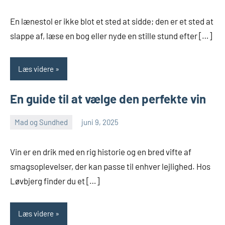
kommentarer
En lænestol er ikke blot et sted at sidde; den er et sted at
slappe af, læse en bog eller nyde en stille stund efter […]
Læs videre
En guide til at vælge den perfekte vin
Mad og Sundhed
juni 9, 2025
admin
Ingen
kommentarer
Vin er en drik med en rig historie og en bred vifte af
smagsoplevelser, der kan passe til enhver lejlighed. Hos
Løvbjerg finder du et […]
Læs videre