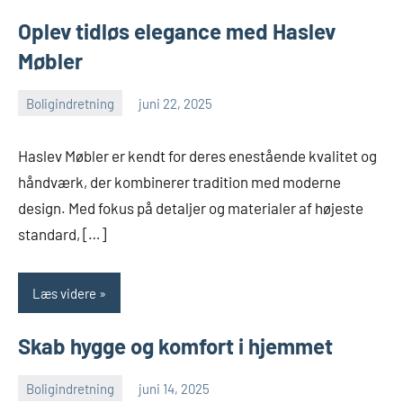
Oplev tidløs elegance med Haslev
Møbler
Boligindretning
juni 22, 2025
admin
Ingen
kommentarer
Haslev Møbler er kendt for deres enestående kvalitet og
håndværk, der kombinerer tradition med moderne
design. Med fokus på detaljer og materialer af højeste
standard, […]
Læs videre
Skab hygge og komfort i hjemmet
Boligindretning
juni 14, 2025
admin
Ingen