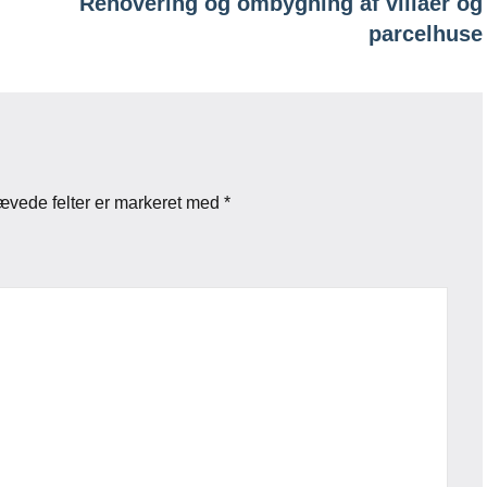
Renovering og ombygning af villaer og
parcelhuse
ævede felter er markeret med
*