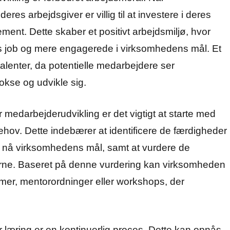
res arbejdsgiver er villig til at investere i deres
ment. Dette skaber et positivt arbejdsmiljø, hvor
s job og mere engagerede i virksomhedens mål. Et
talenter, da potentielle medarbejdere ser
kse og udvikle sig.
r medarbejderudvikling er det vigtigt at starte med
hov. Dette indebærer at identificere de færdigheder
t nå virksomhedens mål, samt at vurdere de
ne. Baseret på denne vurdering kan virksomheden
er, mentorordninger eller workshops, der
or læring er en kontinuerlig proces. Dette kan opnås