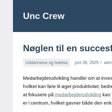
Videre
til
Unc Crew
indhold
Nøglen til en succes
Uddannelse og ledelse
juni 26, 2025
adm
Medarbejderudvikling handler om at inve
hvilket kan føre til øget produktivitet, 
at fokusere på
medarbejderudvikling
kan 
er i centrum, hvilket gavner både den en