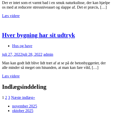
Der er intet som et varmt bad i en smuk naturkulisse, der kan hjælpe
os med at reducere stressniveauet og slappe af. Det er præcis, […]
Læs videre
Hver bygning har sit udtryk
Hus og have
juli 27, 2022
juli 28, 2022
admin
Man kan godt lidt blive lidt træt af at se på de betonbyggerier, der
alle minder så meget om hinanden, at man kan fare vild, […]
Læs videre
Indlægsinddeling
1
2
3
Næste indlæg
»
november 2025
oktober 2025