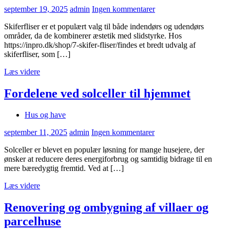
september 19, 2025
admin
Ingen kommentarer
Skiferfliser er et populært valg til både indendørs og udendørs
områder, da de kombinerer æstetik med slidstyrke. Hos
https://inpro.dk/shop/7-skifer-fliser/findes et bredt udvalg af
skiferfliser, som […]
Læs videre
Fordelene ved solceller til hjemmet
Hus og have
september 11, 2025
admin
Ingen kommentarer
Solceller er blevet en populær løsning for mange husejere, der
ønsker at reducere deres energiforbrug og samtidig bidrage til en
mere bæredygtig fremtid. Ved at […]
Læs videre
Renovering og ombygning af villaer og
parcelhuse