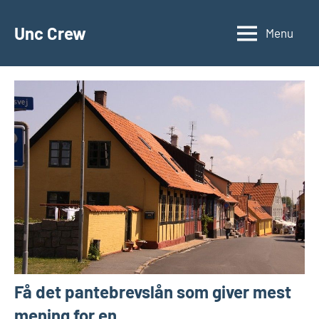
Videre
til
Unc Crew
Menu
indhold
Få det pantebrevslån som giver mest
mening for en