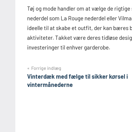
Tøj og mode handler om at vælge de rigtige sty
nederdel som La Rouge nederdel eller Vilma 
ideelle til at skabe et outfit, der kan bæres
aktiviteter. Takket være deres tidløse desi
investeringer til enhver garderobe.
Indlægsnavigation
Forrige indlæg
Vinterdæk med fælge til sikker kørsel i
vintermånederne