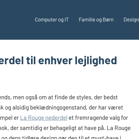
Computer og IT
Familie og Børn
Design
rdel til enhver lejlighed
ends, men også om at finde de styles, der bedst
sisk og alsidig beklædningsgenstand, der har været
empel er
La Rouge nederdel
et fremragende valg for
look, der samtidig er behageligt at have på. La Rouge
 og dens tidløse design gør den til et must-have i