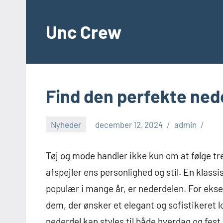
Videre
til
Unc Crew
indhold
Find den perfekte nede
Nyheder
december 12, 2024
admin
Tøj og mode handler ikke kun om at følge tr
afspejler ens personlighed og stil. En klas
populær i mange år, er nederdelen. For eks
dem, der ønsker et elegant og sofistikeret 
nederdel kan styles til både hverdag og fest,