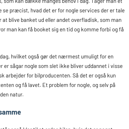
es, som kan dække manges behov i dag. Tager man et
 se præcist, hvad det er for nogle services der er tale
r at blive banket ud eller andet overfladisk, som man
hvor man kan få booket sig en tid og komme forbi og få
dag, hvilket også gør det nærmest umuligt for en
r er sågar nogle som slet ikke bliver uddannet i visse
sk arbejder for bilproducenten. Så det er også kun
ten og få lavet. Et problem for nogle, og selv på
den natur.
t samme