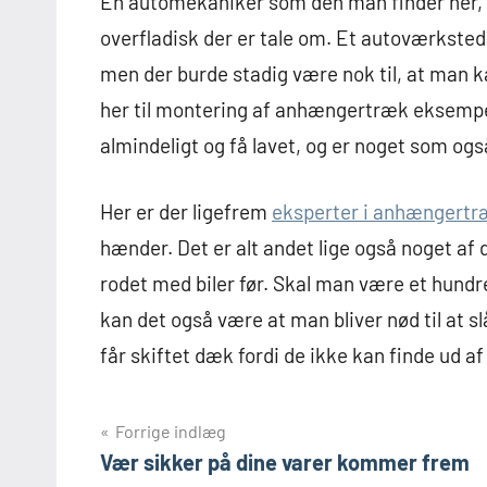
En automekaniker som den man finder her, stå
overfladisk der er tale om. Et autoværksted 
men der burde stadig være nok til, at man 
her til montering af anhængertræk eksemp
almindeligt og få lavet, og er noget som også
Her er der ligefrem
eksperter i anhængertr
hænder. Det er alt andet lige også noget af 
rodet med biler før. Skal man være et hundred
kan det også være at man bliver nød til at s
får skiftet dæk fordi de ikke kan finde ud af 
Indlægsnavigation
Forrige indlæg
Vær sikker på dine varer kommer frem