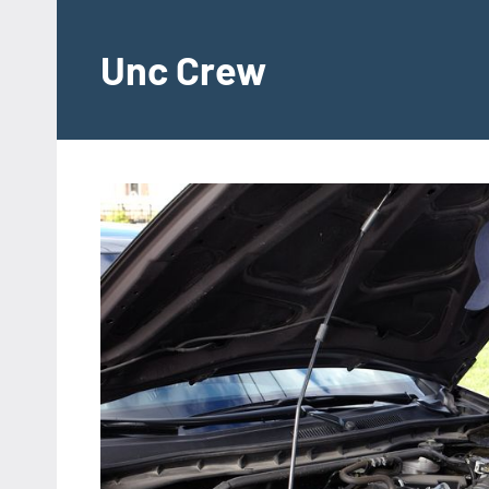
Videre
til
Unc Crew
indhold