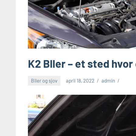
K2 BIler – et sted hvo
Biler og sjov
april 18, 2022
admin