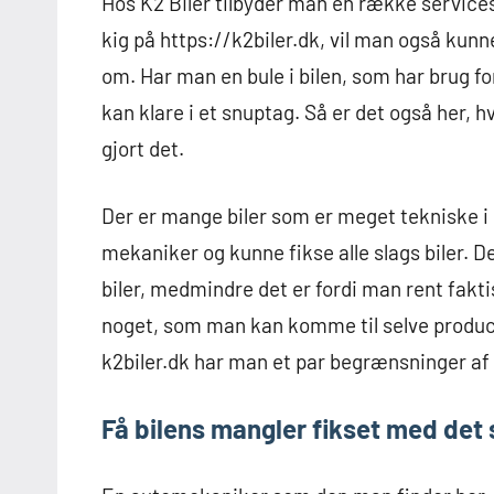
Hos K2 BIler tilbyder man en række servic
kig på https://k2biler.dk, vil man også kunne
om. Har man en bule i bilen, som har brug fo
kan klare i et snuptag. Så er det også her, 
gjort det.
Der er mange biler som er meget tekniske i 
mekaniker og kunne fikse alle slags biler. De
biler, medmindre det er fordi man rent fakti
noget, som man kan komme til selve producen
k2biler.dk har man et par begrænsninger af 
Få bilens mangler fikset med de