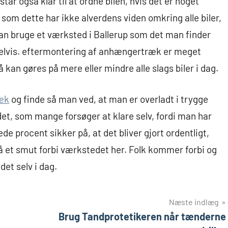
r også klar til at ordne bilen, hvis det er noget
som dette har ikke alverdens viden omkring alle biler,
kan bruge et værksted i Ballerup som det man finder
elvis. eftermontering af anhængertræk er meget
 kan gøres på mere eller mindre alle slags biler i dag.
æk
og finde så man ved, at man er overladt i trygge
det, som mange forsøger at klare selv, fordi man har
e procent sikker på, at det bliver gjort ordentligt,
lå et smut forbi værkstedet her. Folk kommer forbi og
det selv i dag.
Næste indlæg
Brug Tandprotetikeren når tænderne