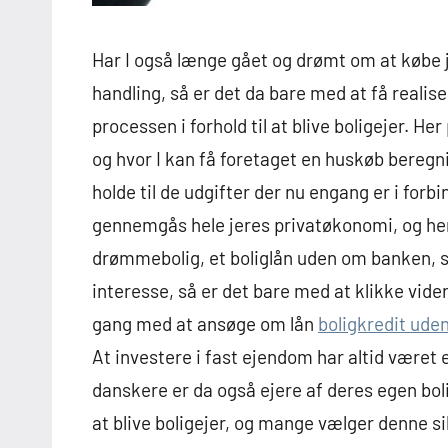
Har I også længe gået og drømt om at købe je
handling, så er det da bare med at få reali
processen i forhold til at blive boligejer. Her
og hvor I kan få foretaget en huskøb beregni
holde til de udgifter der nu engang er i for
gennemgås hele jeres privatøkonomi, og heref
drømmebolig, et boliglån uden om banken, s
interesse, så er det bare med at klikke vider
gang med at ansøge om lån
boligkredit ude
At investere i fast ejendom har altid været e
danskere er da også ejere af deres egen boli
at blive boligejer, og mange vælger denne sik