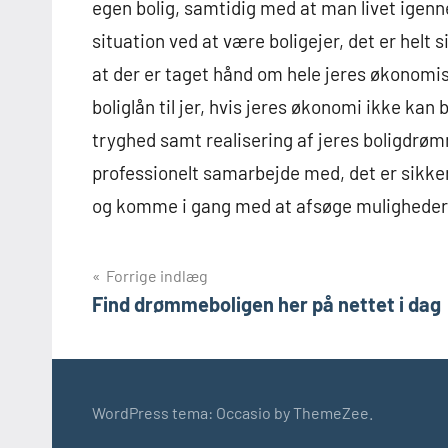
egen bolig, samtidig med at man livet igenne
situation ved at være boligejer, det er helt 
at der er taget hånd om hele jeres økonomis
boliglån til jer, hvis jeres økonomi ikke ka
tryghed samt realisering af jeres boligdrømme
professionelt samarbejde med, det er sikkert
og komme i gang med at afsøge mulighederne
Indlægsnavigation
Forrige indlæg
Find drømmeboligen her på nettet i dag
WordPress tema: Occasio by ThemeZee.