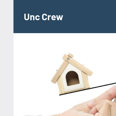
Videre
til
Unc Crew
indhold