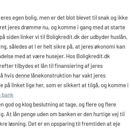
res egen bolig, men er det blot blevet til snak og ikke
seret jeres drømme nu, og komme i gang med at starte
 på siden linker vi til Boligkredit.dk der udbyder huslån,
ng, således at I er helt sikre på, at jeres økonomi kan
bindelse med at være husejer. Hos Boligkredit.dk
ter tilbydes et lån til finansiering af jeres
å hvis denne lånekonstruktion har vakt jeres
e på linket lige her, som er sikkert at tilgå, og komme i
n bank
n god og klog beslutning at tage, og flere og flere
g. At lån penge uden om banken er den hurtige vej til
re løsning. Det er en opsparing til fremtiden at eje