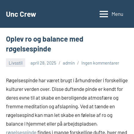
Videre
til
Unc Crew
Menu
indhold
Oplev ro og balance med
røgelsespinde
Livsstil
april 28, 2025
admin
Ingen kommentarer
Røgelsespinde har været brugt i århundreder i forskellige
kulturer verden over. Disse duftende pinde er kendt for
deres evne til at skabe en beroligende atmosfære og
fremme meditation og afslapning. Ved at tænde en
røgelsespind kan man let skabe en følelse af ro og
balance i hjemmet eller på arbejdspladsen.
røgelsespinde
findes i mange forskellige dufte, hver med