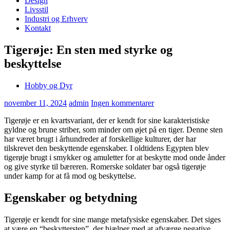
Design
Livsstil
Industri og Erhverv
Kontakt
Tigerøje: En sten med styrke og
beskyttelse
Hobby og Dyr
november 11, 2024
admin
Ingen kommentarer
Tigerøje er en kvartsvariant, der er kendt for sine karakteristiske
gyldne og brune striber, som minder om øjet på en tiger. Denne sten
har været brugt i århundreder af forskellige kulturer, der har
tilskrevet den beskyttende egenskaber. I oldtidens Egypten blev
tigerøje brugt i smykker og amuletter for at beskytte mod onde ånder
og give styrke til bæreren. Romerske soldater bar også tigerøje
under kamp for at få mod og beskyttelse.
Egenskaber og betydning
Tigerøje er kendt for sine mange metafysiske egenskaber. Det siges
at være en “beskyttersten”, der hjælper med at afværge negative