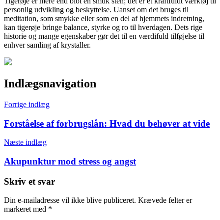
Tigerøje er mere end blot en smuk sten; det er et kraftfuldt værktøj til
personlig udvikling og beskyttelse. Uanset om det bruges til
meditation, som smykke eller som en del af hjemmets indretning,
kan tigerøje bringe balance, styrke og ro til hverdagen. Dets rige
historie og mange egenskaber gør det til en værdifuld tilføjelse til
enhver samling af krystaller.
Indlægsnavigation
Forrige indlæg
Forståelse af forbrugslån: Hvad du behøver at vide
Næste indlæg
Akupunktur mod stress og angst
Skriv et svar
Din e-mailadresse vil ikke blive publiceret.
Krævede felter er
markeret med
*