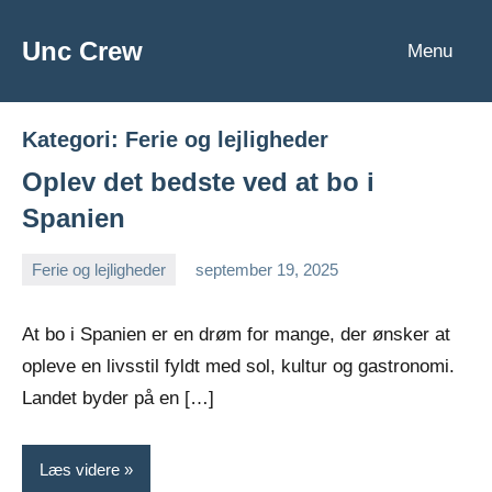
Videre
til
Unc Crew
Menu
indhold
Kategori:
Ferie og lejligheder
Oplev det bedste ved at bo i
Spanien
Ferie og lejligheder
september 19, 2025
admin
Ingen
kommentarer
At bo i Spanien er en drøm for mange, der ønsker at
opleve en livsstil fyldt med sol, kultur og gastronomi.
Landet byder på en […]
Læs videre