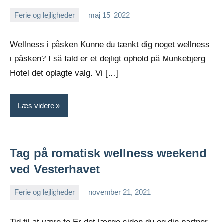
Ferie og lejligheder
maj 15, 2022
admin
Ingen
kommentarer
Wellness i påsken Kunne du tænkt dig noget wellness
i påsken? I så fald er et dejligt ophold på Munkebjerg
Hotel det oplagte valg. Vi […]
Læs videre
Tag på romatisk wellness weekend
ved Vesterhavet
Ferie og lejligheder
november 21, 2021
admin
Tid til at være to Er det længe siden du og din partner