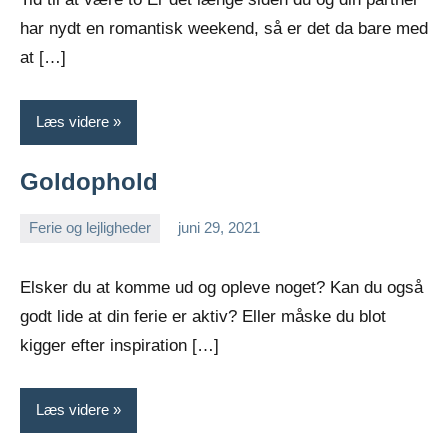
har nydt en romantisk weekend, så er det da bare med
at […]
Læs videre
Goldophold
Ferie og lejligheder
juni 29, 2021
admin
Ingen
kommentarer
Elsker du at komme ud og opleve noget? Kan du også
godt lide at din ferie er aktiv? Eller måske du blot
kigger efter inspiration […]
Læs videre