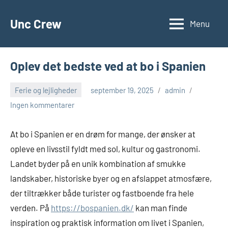
Videre
til
Unc Crew
Menu
indhold
Oplev det bedste ved at bo i Spanien
Ferie og lejligheder
september 19, 2025
admin
Ingen kommentarer
At bo i Spanien er en drøm for mange, der ønsker at
opleve en livsstil fyldt med sol, kultur og gastronomi.
Landet byder på en unik kombination af smukke
landskaber, historiske byer og en afslappet atmosfære,
der tiltrækker både turister og fastboende fra hele
verden. På
https://bospanien.dk/
kan man finde
inspiration og praktisk information om livet i Spanien,