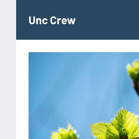
Videre
til
Unc Crew
indhold