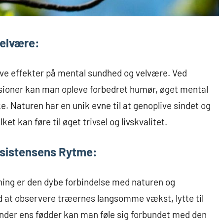
Velvære:
ive effekter på mental sundhed og velvære. Ved
sioner kan man opleve forbedret humør, øget mental
ke. Naturen har en unik evne til at genoplive sindet og
et kan føre til øget trivsel og livskvalitet.
ksistensens Rytme:
ing er den dybe forbindelse med naturen og
d at observere træernes langsomme vækst, lytte til
under ens fødder kan man føle sig forbundet med den