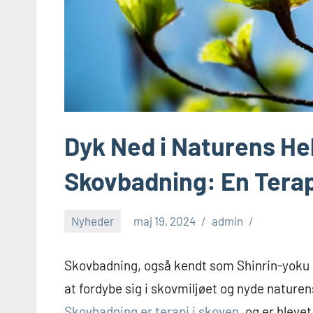
Dyk Ned i Naturens H
Skovbadning: En Terap
Nyheder
maj 19, 2024
admin
Skovbadning, også kendt som Shinrin-yoku p
at fordybe sig i skovmiljøet og nyde naturen
Skovbadning er terapi i skoven
, og er blev