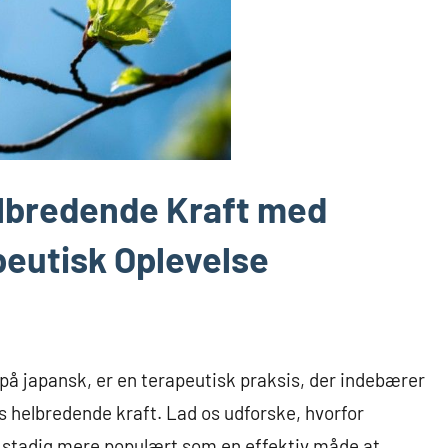
elbredende Kraft med
eutisk Oplevelse
å japansk, er en terapeutisk praksis, der indebærer
s helbredende kraft. Lad os udforske, hvorfor
et stadig mere populært som en effektiv måde at