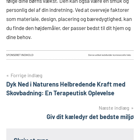
følge dine børns vækst. Den kan også være en smuk og
personlig del af din indretning. Ved at overveje faktorer
som materiale, design, placering og bæredygtighed, kan
du finde den højdemåler, der passer bedst til dit hjem og
dine behov.
Indlægsnavigation
Forrige indlæg
Dyk Ned i Naturens Helbredende Kraft med
Skovbadning: En Terapeutisk Oplevelse
Næste indlæg
Giv dit kæledyr det bedste miljø