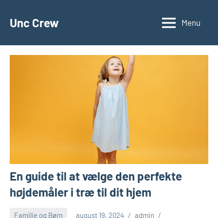
Videre
til
Unc Crew
Menu
indhold
En guide til at vælge den perfekte
højdemåler i træ til dit hjem
Familie og Børn
august 19, 2024
admin