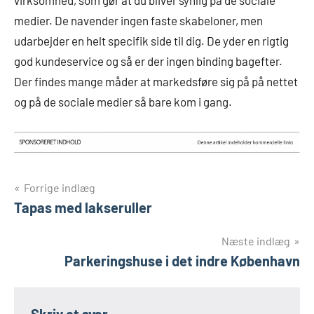
virksomhed, som gør at du bliver synlig på de sociale
medier. De navender ingen faste skabeloner, men
udarbejder en helt specifik side til dig. De yder en rigtig
god kundeservice og så er der ingen binding bagefter.
Der findes mange måder at markedsføre sig på på nettet
og på de sociale medier så bare kom i gang.
Indlægsnavigation
Forrige indlæg
Tapas med lakseruller
Næste indlæg
Parkeringshuse i det indre København
Skriv et svar