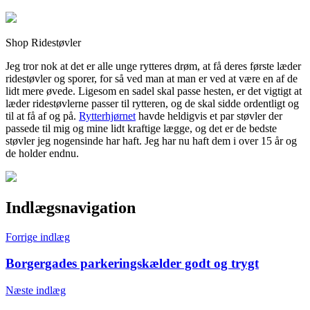
Shop Ridestøvler
Jeg tror nok at det er alle unge rytteres drøm, at få deres første læder
ridestøvler og sporer, for så ved man at man er ved at være en af de
lidt mere øvede. Ligesom en sadel skal passe hesten, er det vigtigt at
læder ridestøvlerne passer til rytteren, og de skal sidde ordentligt og
til at få af og på.
Rytterhjørnet
havde heldigvis et par støvler der
passede til mig og mine lidt kraftige lægge, og det er de bedste
støvler jeg nogensinde har haft. Jeg har nu haft dem i over 15 år og
de holder endnu.
Indlægsnavigation
Forrige indlæg
Borgergades parkeringskælder godt og trygt
Næste indlæg