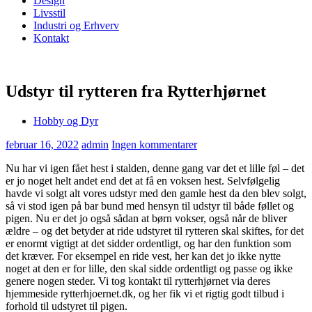
Design
Livsstil
Industri og Erhverv
Kontakt
Udstyr til rytteren fra Rytterhjørnet
Hobby og Dyr
februar 16, 2022
admin
Ingen kommentarer
Nu har vi igen fået hest i stalden, denne gang var det et lille føl – det
er jo noget helt andet end det at få en voksen hest. Selvfølgelig
havde vi solgt alt vores udstyr med den gamle hest da den blev solgt,
så vi stod igen på bar bund med hensyn til udstyr til både føllet og
pigen. Nu er det jo også sådan at børn vokser, også når de bliver
ældre – og det betyder at ride udstyret til rytteren skal skiftes, for det
er enormt vigtigt at det sidder ordentligt, og har den funktion som
det kræver. For eksempel en ride vest, her kan det jo ikke nytte
noget at den er for lille, den skal sidde ordentligt og passe og ikke
genere nogen steder. Vi tog kontakt til rytterhjørnet via deres
hjemmeside rytterhjoernet.dk, og her fik vi et rigtig godt tilbud i
forhold til udstyret til pigen.